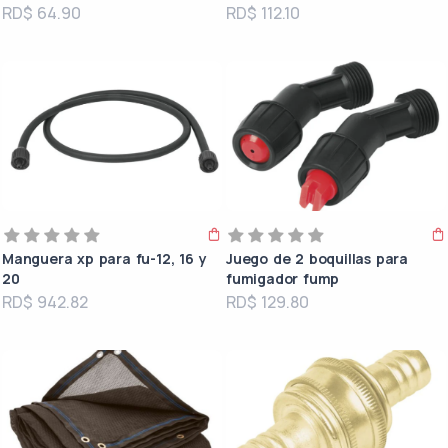
RD$ 64.90
RD$ 112.10
Manguera xp para fu-12, 16 y
Juego de 2 boquillas para
20
fumigador fump
RD$ 942.82
RD$ 129.80