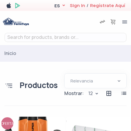
Sign In
/
Regístrate Aquí
ES
Search for products, brands or...
Inicio
Productos
Mostrar:
12
OFERTA