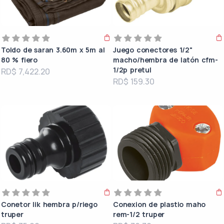
Toldo de saran 3.60m x 5m al
Juego conectores 1/2"
80 % fiero
macho/hembra de latón cfm-
1/2p pretul
RD$ 7,422.20
RD$ 159.30
Conetor lik hembra p/riego
Conexion de plastio maho
truper
rem-1/2 truper