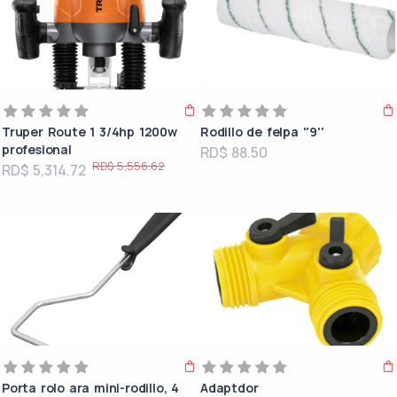
Truper Route 1 3/4hp 1200w
Rodillo de felpa ''9''
profesional
RD$ 88.50
RD$ 5,556.62
RD$ 5,314.72
Porta rolo ara mini-rodillo, 4
Adaptdor