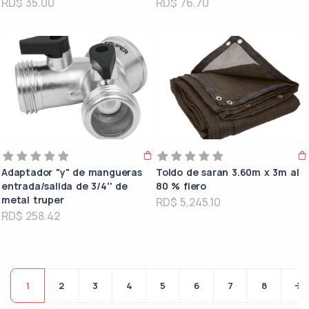
RD$ 35.00
RD$ 76.70
Adaptador "y" de mangueras
Toldo de saran 3.60m x 3m al
entrada/salida de 3/4'' de
80 % fiero
metal truper
RD$ 5,245.10
RD$ 258.42
1
2
3
4
5
6
7
8