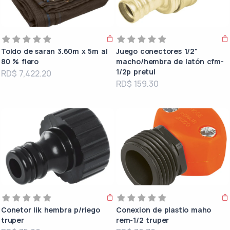
Toldo de saran 3.60m x 5m al
Juego conectores 1/2"
80 % fiero
macho/hembra de latón cfm-
1/2p pretul
RD$ 7,422.20
RD$ 159.30
Conetor lik hembra p/riego
Conexion de plastio maho
truper
rem-1/2 truper