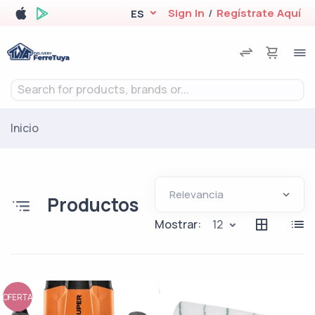
Sign In
/
Regístrate Aquí
ES
Search for products, brands or...
Inicio
Productos
Mostrar:
12
OFERTA