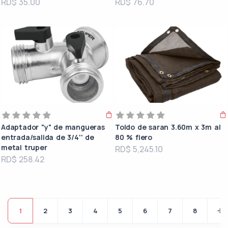
RD$ 35.00
RD$ 76.70
Adaptador "y" de mangueras
Toldo de saran 3.60m x 3m al
entrada/salida de 3/4'' de
80 % fiero
metal truper
RD$ 5,245.10
RD$ 258.42
1
2
3
4
5
6
7
8