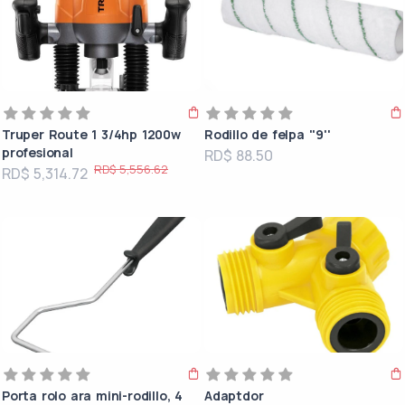
Truper Route 1 3/4hp 1200w
Rodillo de felpa ''9''
profesional
RD$ 88.50
RD$ 5,556.62
RD$ 5,314.72
Porta rolo ara mini-rodillo, 4
Adaptdor