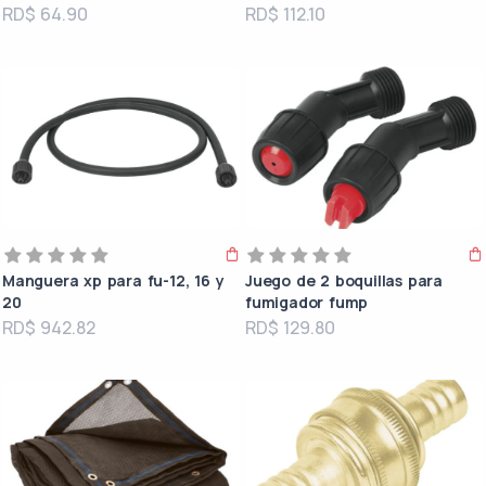
RD$ 64.90
RD$ 112.10
Manguera xp para fu-12, 16 y
Juego de 2 boquillas para
20
fumigador fump
RD$ 942.82
RD$ 129.80