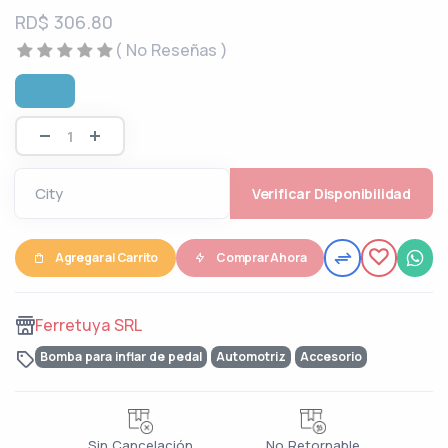
RD$ 306.80
( No Reseñas )
Verificar Disponibilidad
Agregar al Carrito
Comprar Ahora
Ferretuya SRL
Bomba para inflar de pedal
Automotriz
Accesorio
Sin Cancelación
No Retornable